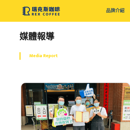
跳
品牌介紹
至
主
要
媒體報導
內
容
Media Report