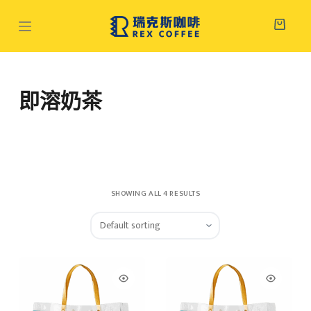
跳
至
主
要
內
即溶奶茶
容
SHOWING ALL 4 RESULTS