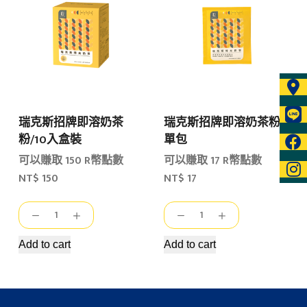
濾
奶
掛
茶
咖
粉/30
啡
入
15
提
入
袋
&
組
瑞克斯招牌即溶奶茶
瑞克斯招牌即溶奶茶粉/
招
(1
粉/10入盒裝
單包
牌
組)
即
quantity
可以賺取 150 R幣點數
可以賺取 17 R幣點數
溶
NT$
150
NT$
17
奶
茶
瑞
瑞
粉
克
克
15
斯
斯
Add to cart
Add to cart
入
招
招
(超
牌
牌
值
即
即
組