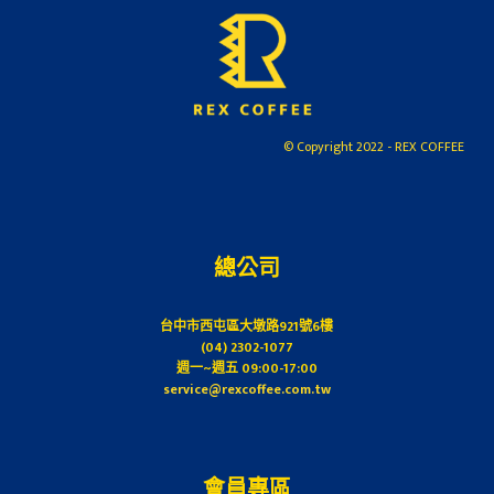
溶
溶
合)
奶
奶
quantity
茶
茶
粉/10
粉/
入
單
盒
包
© Copyright 2022 - REX COFFEE
裝
quantity
quantity
總公司
台中市西屯區大墩路921號6樓
(04) 2302-1077
週一~週五 09:00-17:00
service@rexcoffee.com.tw
會員專區