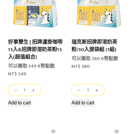
好事雙生 | 招牌濾掛咖啡
瑞克斯招牌即溶奶茶
15入&招牌即溶奶茶粉15
粉/30入提袋組 (1組)
入(超值組合)
可以賺取 380 R幣點數
可以賺取 549 R幣點數
NT$
380
NT$
549
好
瑞
事
克
雙
斯
Add to cart
Add to cart
生
招
|
牌
招
即
牌
溶