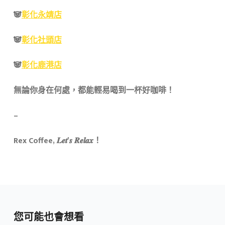
🐼
彰化永靖店
🐼
彰化社頭店
🐼
彰化鹿港店
​​無論你身在何處，都能輕易喝到一杯好咖啡！​
–
​Rex Coffee, 𝑳𝒆𝒕’𝒔 𝑹𝒆𝒍𝒂𝒙！​
您可能也會想看