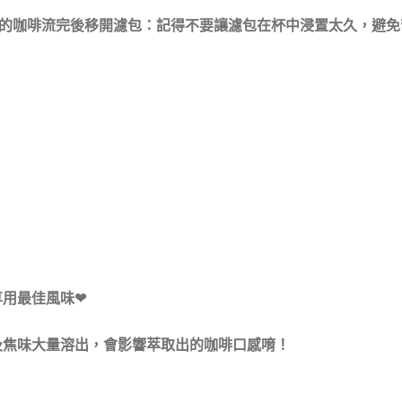
的咖啡流完後移開濾包：記得不要讓濾包在杯中浸置太久，避免苦
用最佳風味❤​
焦味大量溶出，會影響萃取出的咖啡口感唷！​