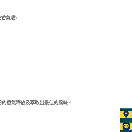
喔)​​
粉的香氣釋放及萃取出最佳的風味。