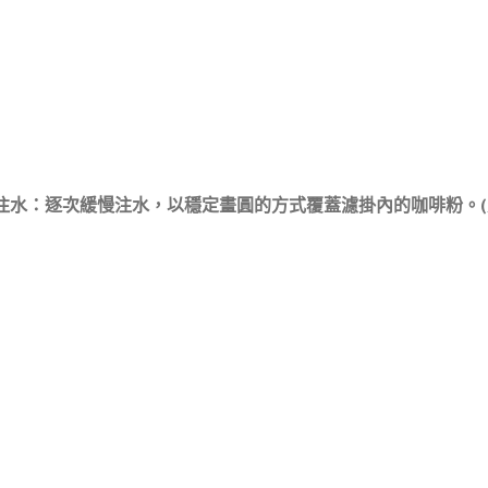
次注水：逐次緩慢注水，以穩定畫圓的方式覆蓋濾掛內的咖啡粉。(建議每次