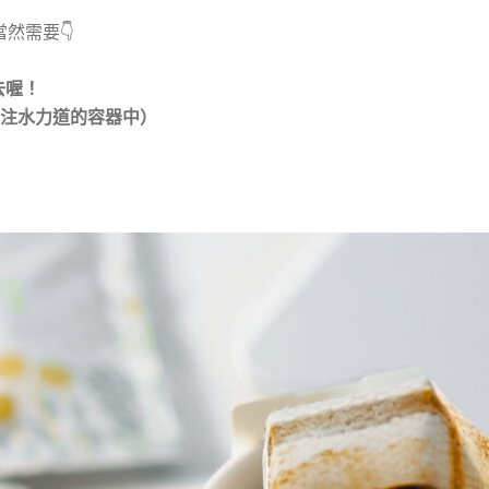
喔！​
制注水力道的容器中）​