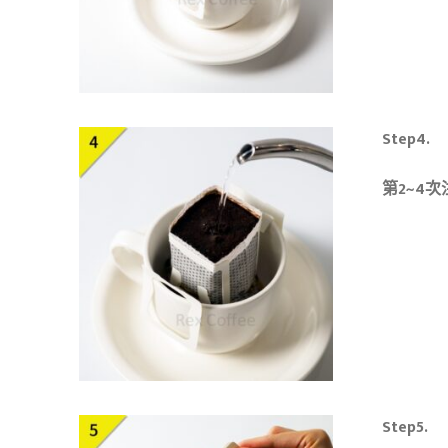
Step4.
第2~4
Step5.