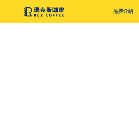
跳
品牌介紹
至
主
要
內
容