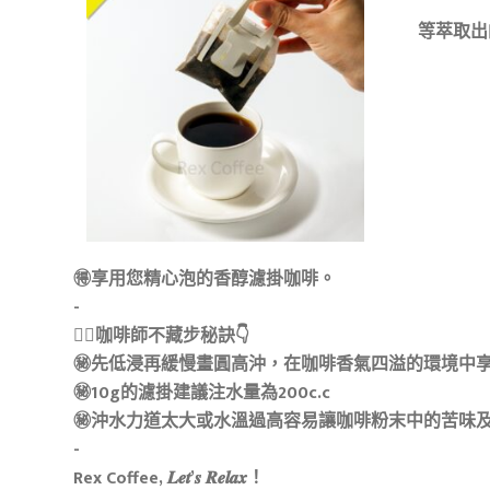
等萃取出
🉐享用您精心泡的香醇濾掛咖啡。​
-​
💁‍♂️咖啡師不藏步秘訣👇​
㊙先低浸再緩慢畫圓高沖，在咖啡香氣四溢的環境中享
㊙10g的濾掛建議注水量為200c.c​
㊙沖水力道太大或水溫過高容易讓咖啡粉末中的苦味及
-​
Rex Coffee, 𝑳𝒆𝒕’𝒔 𝑹𝒆𝒍𝒂𝒙！​