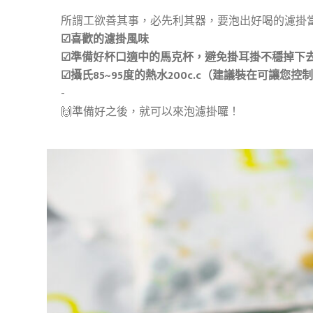
☑喜歡的濾掛風味​
☑準備好杯口適中的馬克杯，避免掛耳掛不穩掉下去
☑攝氏85~95度的熱水200c.c（建議裝在可讓您控
-​

🙌準備好之後，就可以來泡濾掛囉！