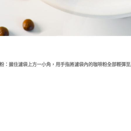
粉：握住濾袋上方一小角，用手指將濾袋內的咖啡粉全部輕彈至底