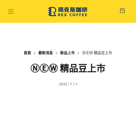
跳
至
主
要
內
容
首頁
最新消息
新品上市
ⓃⒺⓌ 精品豆上市​
ⓃⒺⓌ 精品豆上市​
2022 / 7 / 1