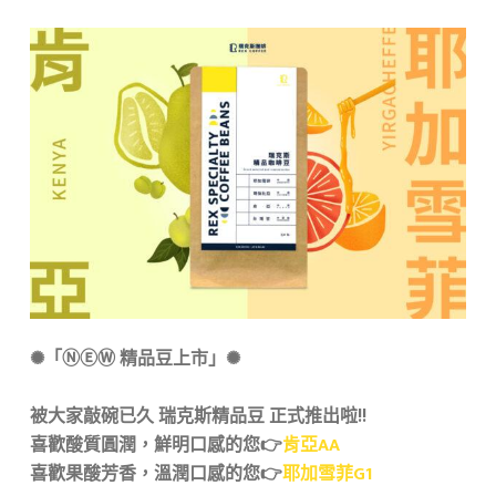
✺「ⓃⒺⓌ 精品豆上市」✺​
被大家敲碗已久 瑞克斯精品豆 正式推出啦!!​
喜歡酸質圓潤，鮮明口感的您👉
肯亞AA
喜歡果酸芳香，溫潤口感的您👉
耶加雪菲G1​