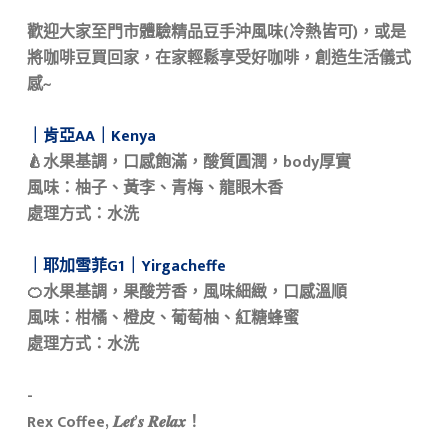
歡迎大家至門市體驗精品豆手沖風味(冷熱皆可)，或是
將咖啡豆買回家，在家輕鬆享受好咖啡，創造生活儀式
感~​
｜肯亞AA｜Kenya​
🍐水果基調，口感飽滿，酸質圓潤，body厚實​
風味：柚子、黃李、青梅、龍眼木香​
處理方式：水洗​
｜耶加雪菲G1｜Yirgacheffe​
🍊水果基調，果酸芳香，風味細緻，口感溫順​
風味：柑橘、橙皮、葡萄柚、紅糖蜂蜜​
處理方式：水洗​
-​
Rex Coffee, 𝑳𝒆𝒕’𝒔 𝑹𝒆𝒍𝒂𝒙！