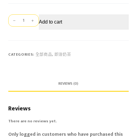
瑞
Add to cart
克
斯
招
牌
即
CATEGORIES:
全部商品
,
即溶奶茶
溶
奶
茶
粉/10
REVIEWS (0)
入
盒
裝
Reviews
quantity
There are no reviews yet.
Only logged in customers who have purchased this