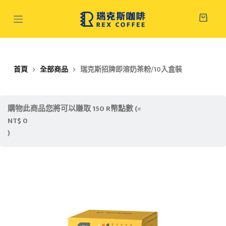
跳
至
主
要
內
首頁
全部商品
瑞克斯招牌即溶奶茶粉/10入盒裝
容
購物此商品您將可以賺取 150 R幣點數 (=
NT$
0
)