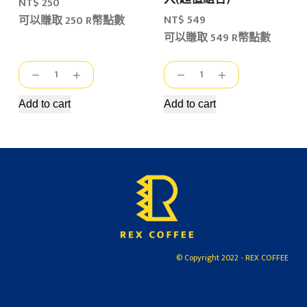
NT$
250
NT$
549
可以賺取 250 R幣點數
可以賺取 549 R幣點數
瑞
好
克
事
斯
雙
Add to cart
Add to cart
招
生
牌
|
濾
招
掛
牌
式
濾
咖
掛
啡/10
咖
入
啡
盒
15
© Copyright 2022 - REX COFFEE
裝
入
quantity
&
招