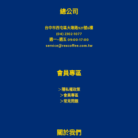
牌
總公司
即
溶
奶
台中市西屯區大墩路921號6樓
茶
(04) 2302-1077
粉
週一~週五 09:00-17:00
service@rexcoffee.com.tw
15
入
(超
值
會員專區
組
合)
＞
隱私權政策
quantity
＞會員專區
＞常見問題
＞
關於我們