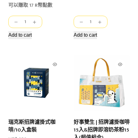
可以賺取 17 R幣點數
瑞
耶
克
加
斯
雪
Add to cart
Add to cart
招
菲
牌
G1
即
(1/4
溶
lb)
奶
quantity
茶
粉/
單
包
quantity
瑞克斯招牌濾掛式咖
好事雙生 | 招牌濾掛咖啡
啡/10入盒裝
15入&招牌即溶奶茶粉15
入(超值組合)