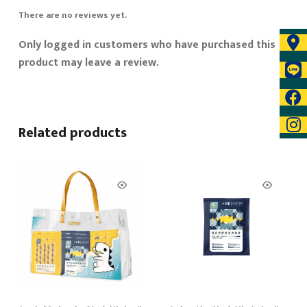
(1
There are no reviews yet.
組)
Only logged in customers who have purchased this
quantity
product may leave a review.
Related products