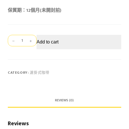
保質期：12個月(未開封前)
瑞
Add to cart
克
斯
招
牌
濾
CATEGORY:
濾掛式咖啡
掛
式
咖
啡/30
REVIEWS (0)
入
提
袋
Reviews
組