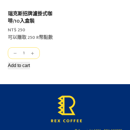
入
quantity
&
瑞克斯招牌濾掛式咖
招
啡/10入盒裝
牌
即
NT$
250
溶
可以賺取 250 R幣點數
奶
茶
瑞
粉
克
15
斯
Add to cart
入
招
(超
牌
值
濾
組
掛
合)
式
quantity
咖
啡/10
入
盒