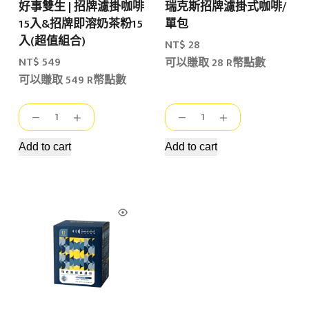
好事雙生 | 招牌濾掛咖啡
瑞克斯招牌濾掛式咖啡/
15入&招牌即溶奶茶粉15
單包
入(超值組合)
NT$
28
NT$
549
可以賺取 28 R幣點數
可以賺取 549 R幣點數
好
瑞
事
克
雙
斯
Add to cart
Add to cart
生
招
|
牌
招
濾
牌
掛
濾
式
掛
咖
咖
啡/
啡
單
15
包