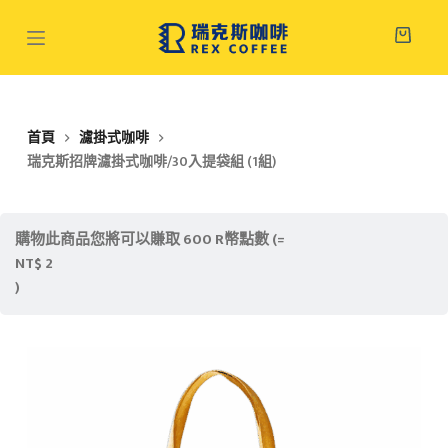
跳
至
主
要
內
首頁
濾掛式咖啡
容
瑞克斯招牌濾掛式咖啡/30入提袋組 (1組)
購物此商品您將可以賺取 600 R幣點數 (=
NT$
2
)